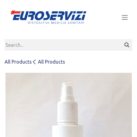
Skip to Content
All Products
All Products