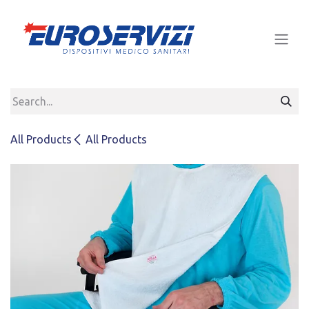
Skip to Content
All Products
All Products