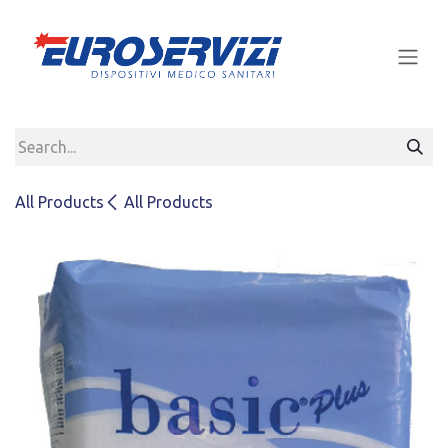
Skip to Content
All Products
All Products